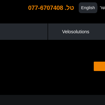
טל. 077-6707408
שר
English
Velosolutions