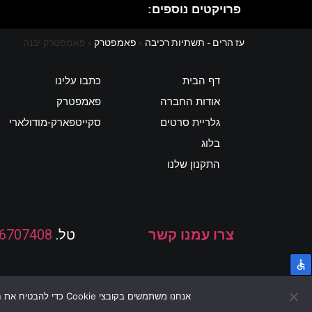
פרויקטים נוספים:
עז הרים - תשתיות רכיבה
»
פאמפטרק
»
פאמפטרק יבנה
דף הבית
כתבו עלינו
אודות החברה
פאמפטרק
גלריית סרטים
סקייטפארק-מודולארי
בלוג
התקנון שלנו
צרו עמנו קשר
טל.
-6707408
אנחנו משתמשים בקובצי Cookie כדי להבטיח את חוויית הגלישה הטובה ביותר באתרנו. המשך שימוש באתר ייחשב כהסכמה לשימוש בקובצי Cookie.