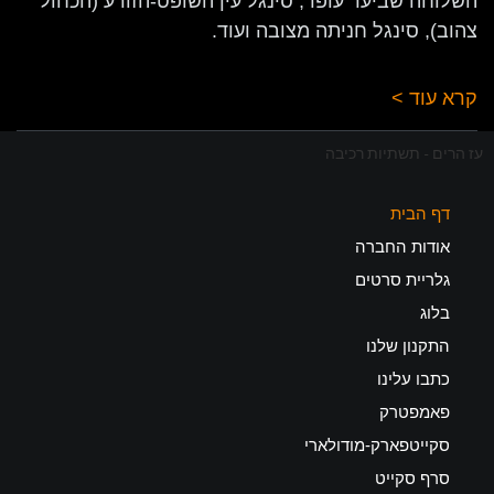
השלוחה שביער עופר, סינגל עין השופט-הזורע (הכחול
צהוב), סינגל חניתה מצובה ועוד.
קרא עוד >
עז הרים - תשתיות רכיבה
דף הבית
אודות החברה
גלריית סרטים
בלוג
התקנון שלנו
כתבו עלינו
פאמפטרק
סקייטפארק-מודולארי
סרף סקייט