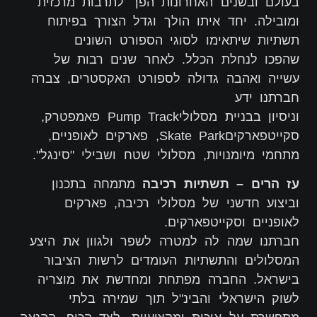
בעולם ובשנים האחרונות הפך לתרבות מרכזית
ומובילה. יחד איתו הולך וגדל הצורך בפיתוח
תשתיות שיתאימו לסוגי הספורט השונים
שהפכו לנחלת הכלל. לאחר שנים רבות של
עשייה ואהבה גדולה לספורט האקסטרים, צברה
חברתנו ידע
וניסיון בבניית מסלוליPump Track פאמפטרק,
סקייטפארקיםSkate Park, פארקים לאופניים,
מתחמי מיומנויות, מסלולי שטח ושבילי "סינגל".
עז הרים – תשתיות רכיבה
מתמחה בתכנון
וביצוע חדשני של מסלולי רכיבה, פארקים
לאופניים וסקייטפארקים.
חברתנו שמה לה למטרה לשפר ולגוון את היצע
המסלולים והתשתיות העומדים לרשות הציבור
בישראל. החברה מפתחת ומחדשת את מוצריה
לשוק הישראלי והבינ"ל תוך שמירה בלתי