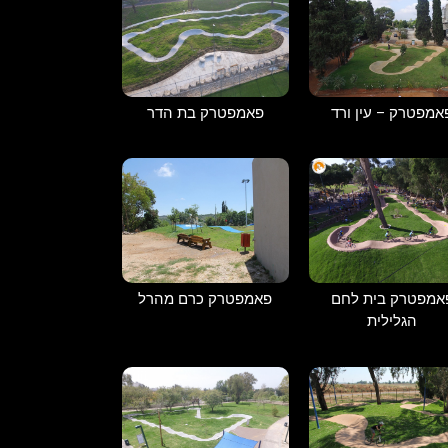
פאמפטרק בת הדר
אמפטרק – עין ורד
אמפטרק בית לחם
פאמפטרק כרם מהרל
הגלילית