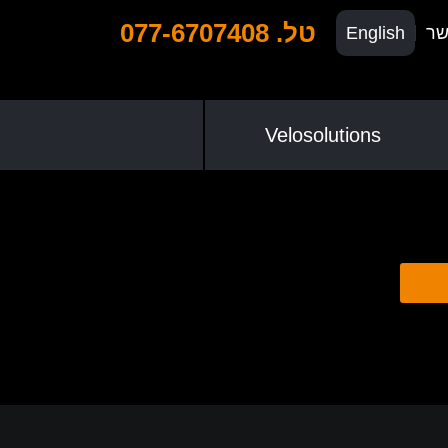
טל. 077-6707408
שר
English
Velosolutions