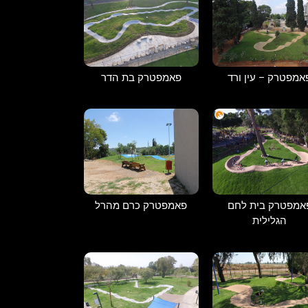
פאמפטרק בת הדר
אמפטרק – עין ורד
אמפטרק בית לחם
פאמפטרק כרם מהרל
הגלילית