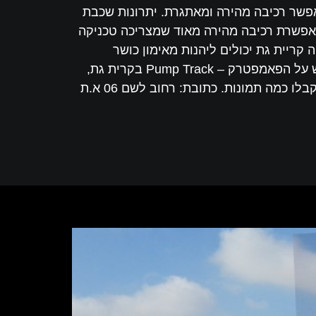
פשר רכיבה מהירה ומאתגרת. יתרונות שכבת
וד ביחד עם התנגדות גלגל (rolling resistance) קטנה מאוד, המאפשרת רכיבה מהירה מאוד שמצריכה טכניקה
קריית גת יכולים ליהנות מאימון כושר
וטכניקה יומי ליד העבודה! המקום פתוח ונגיש מכביש 6 – 25 דקות מהמרכז. השבוע הגיעו כמה גולשים לגלוש על הפאמפטרק – Pump Track בקרית גת,
הגולשים אריאל סנין, עומר שובל ורוני שיינגרד מ-Team Carver עלו על פאמפטרק ונתנו בראש כמו גדולים, קבלו כמה תמונות. כתובת: רחוב לשם 06 א.ת