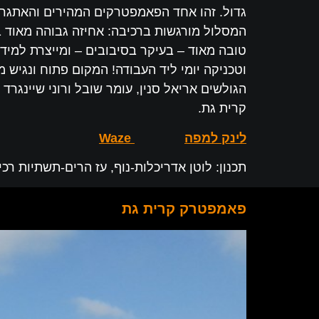
גדול. זהו אחד הפאמפטרקים המהירים והאתגרי
טובה מאוד – בעיקר בסיבובים – ומייצרת למידה
קרית גת.
לינק למפה
Waze
תכנון: לוטן אדריכלות-נוף, עז הרים-תשתיות רכי
פאמפטרק קרית גת