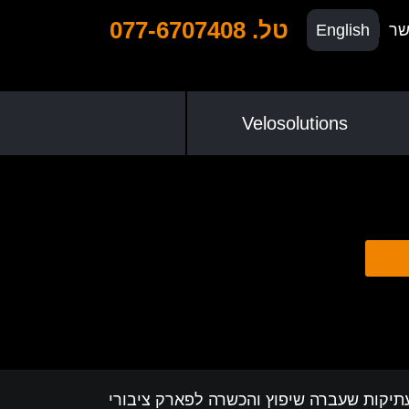
טל. 077-6707408
שר
English
Velosolutions
 "חירבת פתות" – גבעת עתיקות שעברה שיפוץ והכשרה לפארק ציבורי