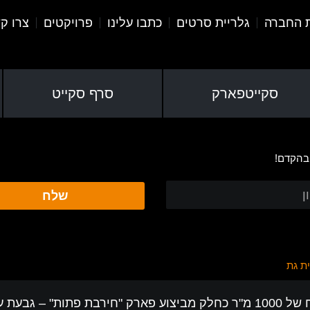
ת החברה
גלריית סרטים
כתבו עלינו
פרויקטים
צרו ק
סקייטפארק
סרף סקייט
 בהקדם!
שלח
ת גת
המסלול, שנחנך בספטמבר 2013, בנוי על שטח של 1000 מ"ר כחלק מביצוע פארק